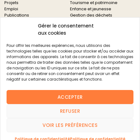
Projets
Tourisme et patrimoine
Emploi
Enfance et jeunesse
Publications
Gestion des déchets
Solidarités
Gérer le consentement
Culture
aux cookies
Services à la population
Service des archives
Pour offrir les meilleures expériences, nous utilisons des
Autres services
technologies telles que les cookies pour stocker et/ou accéder aux
informations des appareils. Le fait de consentir à ces technologies
Économie locale
Actualités
nous permettra de traiter des données telles que le comportement
Agriculture
de navigation ou les ID uniques sur ce site. Le fait de ne pas
Filière bois
consentir ou de retirer son consentement peut avoir un effet
Environnement
négatif sur certaines caractéristiques et fonctions.
Aides aux entreprises
Aides aux associations
ACCEPTER
Agenda
FAQ
REFUSER
Contacts
FAQ
VOIR LES PRÉFÉRENCES
Mentions légales
|
Politique de confidentialité
|
Plan du site
Contact
Politique de confidentialité
Politique de confidentialité