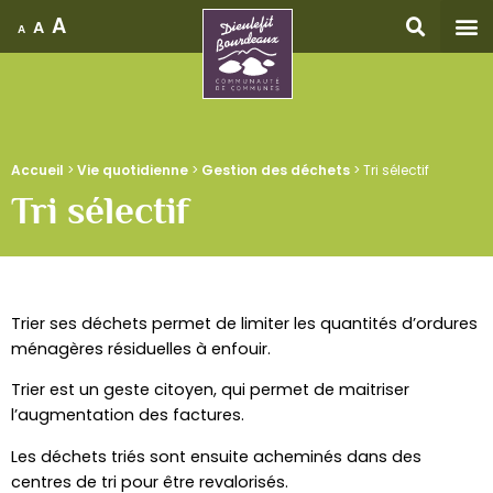
A
A
A
Accueil
Accueil
>
Vie quotidienne
>
Gestion des déchets
>
Tri sélectif
Tri sélectif
Trier ses déchets permet de limiter les quantités d’ordures
ménagères résiduelles à enfouir.
Trier est un geste citoyen, qui permet de maitriser
l’augmentation des factures.
Les déchets triés sont ensuite acheminés dans des
centres de tri pour être revalorisés.