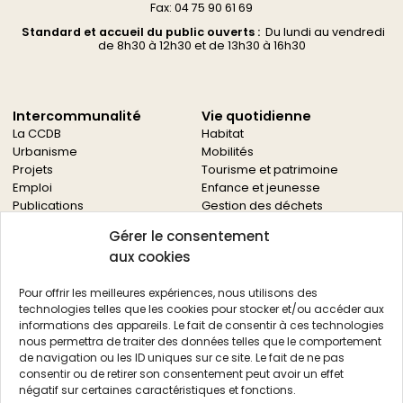
Fax: 04 75 90 61 69
Standard et accueil du public ouverts :
Du
lundi au vendredi
d
e 8h30 à 12h30 et de 13h30 à 16h30
Intercommunalité
Vie quotidienne
La CCDB
Habitat
Urbanisme
Mobilités
Projets
Tourisme et patrimoine
Emploi
Enfance et jeunesse
Publications
Gestion des déchets
Solidarités
Gérer le consentement
Culture
aux cookies
Services à la population
Service des archives
Pour offrir les meilleures expériences, nous utilisons des
Autres services
technologies telles que les cookies pour stocker et/ou accéder aux
informations des appareils. Le fait de consentir à ces technologies
Économie locale
Actualités
nous permettra de traiter des données telles que le comportement
Agriculture
de navigation ou les ID uniques sur ce site. Le fait de ne pas
Filière bois
consentir ou de retirer son consentement peut avoir un effet
Environnement
négatif sur certaines caractéristiques et fonctions.
Aides aux entreprises