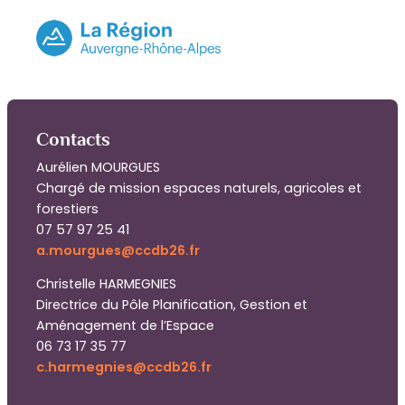
Contacts
Aurélien MOURGUES
Chargé de mission espaces naturels, agricoles et
forestiers
07 57 97 25 41
a.mourgues@ccdb26.fr
Christelle HARMEGNIES
Directrice du Pôle Planification, Gestion et
Aménagement de l’Espace
06 73 17 35 77
c.harmegnies@ccdb26.fr