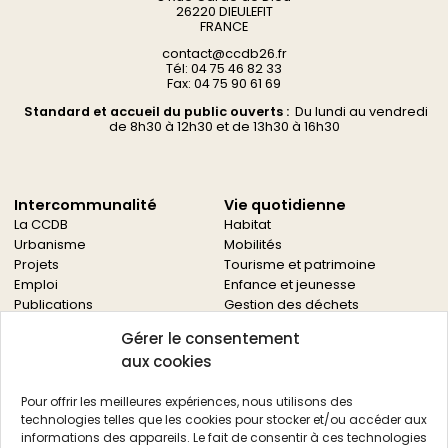
26220 DIEULEFIT
FRANCE
contact@ccdb26.fr
Tél: 04 75 46 82 33
Fax: 04 75 90 61 69
Standard et accueil du public ouverts :
Du
lundi au vendredi
d
e 8h30 à 12h30 et de 13h30 à 16h30
Intercommunalité
Vie quotidienne
La CCDB
Habitat
Urbanisme
Mobilités
Projets
Tourisme et patrimoine
Emploi
Enfance et jeunesse
Publications
Gestion des déchets
Solidarités
Gérer le consentement
Culture
aux cookies
Services à la population
Service des archives
Pour offrir les meilleures expériences, nous utilisons des
Autres services
technologies telles que les cookies pour stocker et/ou accéder aux
informations des appareils. Le fait de consentir à ces technologies
Économie locale
Actualités