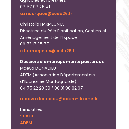
agricoles et forestiers
07 57 97 25 41
a.mourgues@ccdb26.fr
Christelle HARMEGNIES
Directrice du Pôle Planification, Gestion et
Aménagement de l’Espace
06 73 17 35 77
c.harmegnies@ccdb26.fr
Dossiers d’aménagements pastoraux
Maéva DONADIEU
ADEM (Association Départementale
d’Economie Montagnarde)
04 75 22 20 39 / 06 31 98 82 97
maeva.donadieu@adem-drome.fr
Liens utiles
SUACI
ADEM