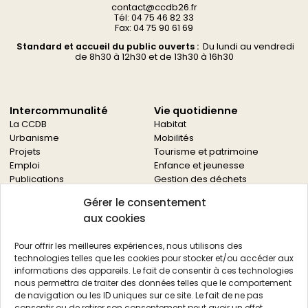
contact@ccdb26.fr
Tél: 04 75 46 82 33
Fax: 04 75 90 61 69
Standard et accueil du public ouverts :
Du
lundi au vendredi
d
e 8h30 à 12h30 et de 13h30 à 16h30
Intercommunalité
Vie quotidienne
La CCDB
Habitat
Urbanisme
Mobilités
Projets
Tourisme et patrimoine
Emploi
Enfance et jeunesse
Publications
Gestion des déchets
Solidarités
Gérer le consentement
Culture
aux cookies
Services à la population
Service des archives
Pour offrir les meilleures expériences, nous utilisons des
Autres services
technologies telles que les cookies pour stocker et/ou accéder aux
informations des appareils. Le fait de consentir à ces technologies
Économie locale
Actualités
nous permettra de traiter des données telles que le comportement
Agriculture
de navigation ou les ID uniques sur ce site. Le fait de ne pas
Filière bois
consentir ou de retirer son consentement peut avoir un effet