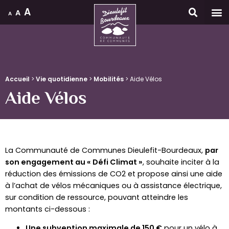
A
A
A
Accueil
Accueil
>
Vie quotidienne
>
Mobilités
>
Aide Vélos
Aide Vélos
La Communauté de Communes Dieulefit-Bourdeaux,
par
son engagement au « Défi Climat »
, souhaite inciter à la
réduction des émissions de CO2 et propose ainsi une aide
à l’achat de vélos mécaniques ou à assistance électrique,
sur condition de ressource, pouvant atteindre les
montants ci-dessous :
Une subvention maximale de 150 €
pour un vélo à