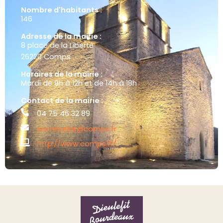
Nombre d'habitants :
146
Adresse de la mairie :
8 place de la Liberté
26220 Comps
Horaires de la mairie :
Mardi de 9h à 12h et de 14h à 18h
Contact de la mairie :
04 75 46 32 89
secretariat@comps.fr
http://www.comps.fr/