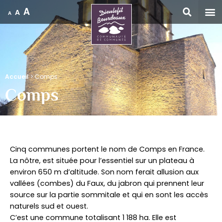
A
A
A
Accueil
Accueil
>
Comps
Comps
Cinq communes portent le nom de Comps en France.
La nôtre, est située pour l’essentiel sur un plateau à
environ 650 m d’altitude. Son nom ferait allusion aux
vallées (combes) du Faux, du jabron qui prennent leur
source sur la partie sommitale et qui en sont les accès
naturels sud et ouest.
C’est une commune totalisant 1 188 ha. Elle est