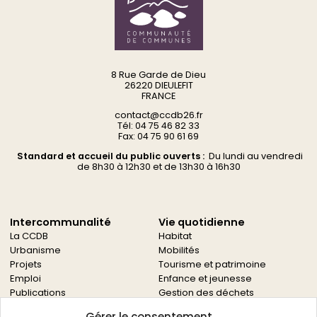
8 Rue Garde de Dieu
26220 DIEULEFIT
FRANCE
contact@ccdb26.fr
Tél: 04 75 46 82 33
Fax: 04 75 90 61 69
Standard et accueil du public ouverts :
Du
lundi au vendredi
d
e 8h30 à 12h30 et de 13h30 à 16h30
Intercommunalité
Vie quotidienne
La CCDB
Habitat
Urbanisme
Mobilités
Projets
Tourisme et patrimoine
Emploi
Enfance et jeunesse
Publications
Gestion des déchets
Solidarités
Gérer le consentement