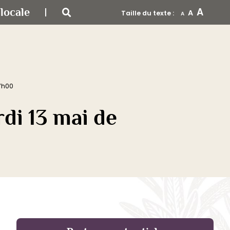
A
locale
A
Taille du texte :
A
7h00
i 13 mai de