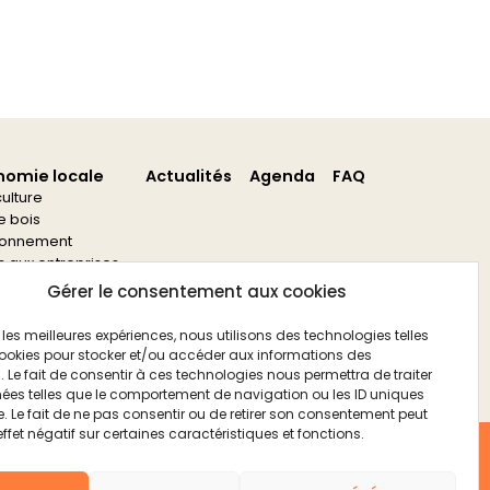
nomie locale
Actualités
Agenda
FAQ
culture
re bois
ronnement
s aux entreprises
s aux associations
Gérer le consentement aux cookies
ir les meilleures expériences, nous utilisons des technologies telles
ookies pour stocker et/ou accéder aux informations des
. Le fait de consentir à ces technologies nous permettra de traiter
ées telles que le comportement de navigation ou les ID uniques
te. Le fait de ne pas consentir ou de retirer son consentement peut
effet négatif sur certaines caractéristiques et fonctions.
FAQ