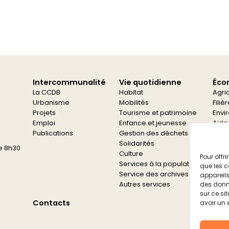
Intercommunalité
Vie quotidienne
Éco
La CCDB
Habitat
Agri
Urbanisme
Mobilités
Filiè
Projets
Tourisme et patrimoine
Envi
Emploi
Enfance et jeunesse
Aide
Publications
Gestion des déchets
Aide
Solidarités
e 8h30
Culture
Pour offr
Services à la population
que les c
Service des archives
appareils
Autres services
des donn
sur ce si
Contacts
avoir un 