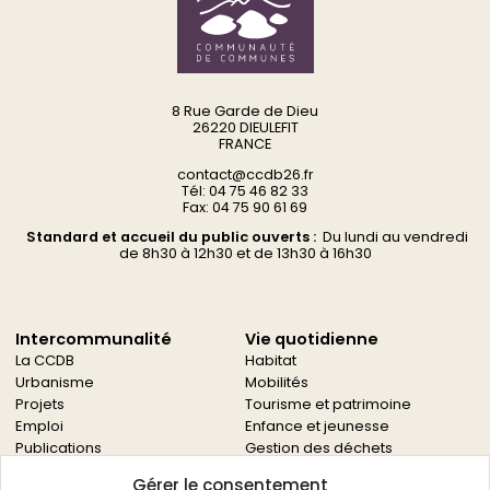
8 Rue Garde de Dieu
26220 DIEULEFIT
FRANCE
contact@ccdb26.fr
Tél: 04 75 46 82 33
Fax: 04 75 90 61 69
Standard et accueil du public ouverts :
Du
lundi au vendredi
d
e 8h30 à 12h30 et de 13h30 à 16h30
Intercommunalité
Vie quotidienne
La CCDB
Habitat
Urbanisme
Mobilités
Projets
Tourisme et patrimoine
Emploi
Enfance et jeunesse
Publications
Gestion des déchets
Solidarités
Gérer le consentement