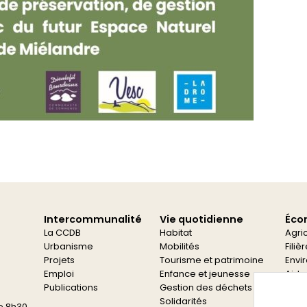
Intercommunalité
Vie quotidienne
Éco
La CCDB
Habitat
Agri
Urbanisme
Mobilités
Filiè
Projets
Tourisme et patrimoine
Envi
Emploi
Enfance et jeunesse
Aide
Publications
Gestion des déchets
Aide
Solidarités
e 8h30