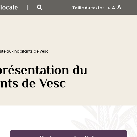
A
locale
A
Taille du texte :
A
site aux habitants de Vesc
présentation du
ants de Vesc