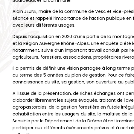
Bourdeaux et la commune.
Alain JEUNE, maire de la commune de Vesc et vice-pré
séance et rappelé l’importance de l’action publique en 
avec leurs différents usages.
Depuis l’acquisition en 2020 d’une partie de la monta
et la Région Auvergne Rhône-Alpes, une enquête a été l
notamment, suivie d’un important travail conduit par l’
agriculteurs, forestiers, associations, propriétaires rivera
Il a permis de définir une vision partagée à long terme 
au terme des 5 années du plan de gestion. Pour ce fai
connaissance du site, sa gestion, son ouverture au publ
A l’issue de la présentation, de riches échanges ont pe
d’aborder librement les sujets évoqués, traitant de l’ave
agropastorales, de la gestion forestière en futaie irré
cohabitation entre les usagers du site, la maîtrise de la
Sensible par le Département de la Drôme étant imminent
participer aux différents évènements prévus et à cer