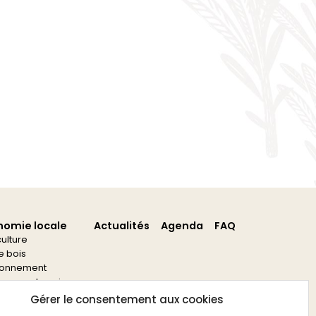
nomie locale
Actualités
Agenda
FAQ
culture
re bois
ronnement
s aux entreprises
s aux associations
Gérer le consentement aux cookies