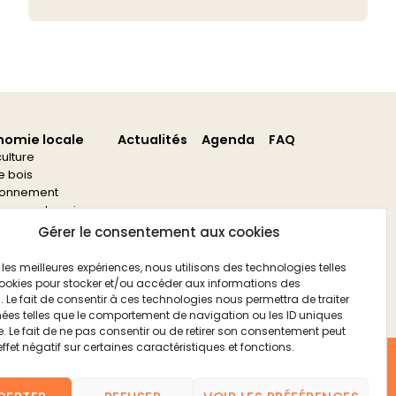
nomie locale
Actualités
Agenda
FAQ
culture
re bois
ronnement
s aux entreprises
s aux associations
Gérer le consentement aux cookies
ir les meilleures expériences, nous utilisons des technologies telles
ookies pour stocker et/ou accéder aux informations des
. Le fait de consentir à ces technologies nous permettra de traiter
ées telles que le comportement de navigation ou les ID uniques
te. Le fait de ne pas consentir ou de retirer son consentement peut
effet négatif sur certaines caractéristiques et fonctions.
FAQ