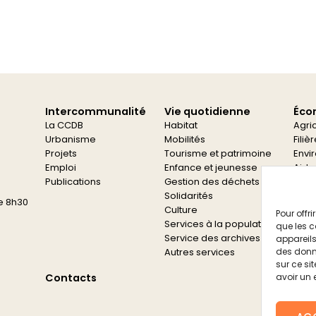
Intercommunalité
Vie quotidienne
Éco
La CCDB
Habitat
Agri
Urbanisme
Mobilités
Filiè
Projets
Tourisme et patrimoine
Envi
Emploi
Enfance et jeunesse
Aide
Publications
Gestion des déchets
Aide
Solidarités
e 8h30
Culture
Pour offr
Services à la population
que les c
Service des archives
appareils
Autres services
des donn
sur ce si
Contacts
avoir un 