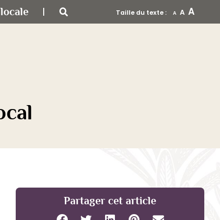
A
locale
A
Taille du texte :
A
ocal
Partager cet article