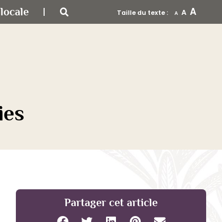
A
locale
A
Taille du texte :
A
ies
Partager cet article