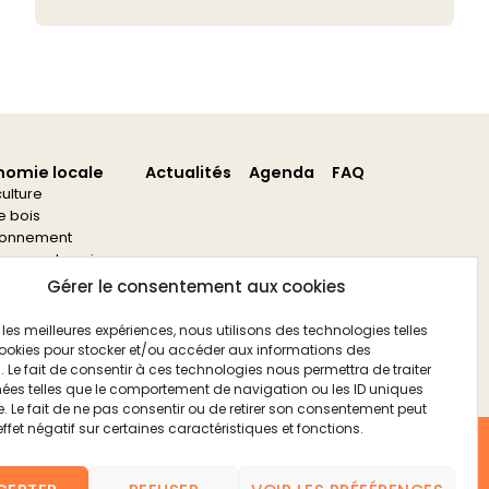
nomie locale
Actualités
Agenda
FAQ
culture
re bois
ronnement
s aux entreprises
s aux associations
Gérer le consentement aux cookies
ir les meilleures expériences, nous utilisons des technologies telles
ookies pour stocker et/ou accéder aux informations des
. Le fait de consentir à ces technologies nous permettra de traiter
ées telles que le comportement de navigation ou les ID uniques
te. Le fait de ne pas consentir ou de retirer son consentement peut
effet négatif sur certaines caractéristiques et fonctions.
FAQ