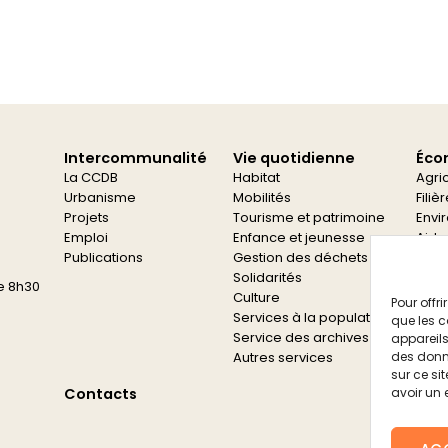
Intercommunalité
Vie quotidienne
Éco
La CCDB
Habitat
Agri
Urbanisme
Mobilités
Filiè
Projets
Tourisme et patrimoine
Envi
Emploi
Enfance et jeunesse
Aide
Publications
Gestion des déchets
Aide
Solidarités
e 8h30
Culture
Pour offr
Services à la population
que les c
Service des archives
appareils
Autres services
des donn
sur ce si
Contacts
avoir un 