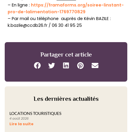
– En ligne :
https://framaforms.org/soiree-linstant-
pro-de-lalimentation-1769770829
– Par mail ou téléphone auprès de Kévin BAZILE :
k.bazile@ccdb26.fr / 06 30 41 95 25
Partager cet article
Les dernières actualités
LOCATIONS TOURISTIQUES
4 août 2026
Lire la suite