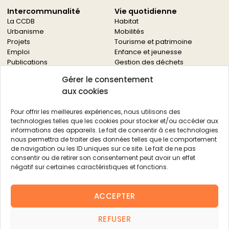
Intercommunalité
Vie quotidienne
La CCDB
Habitat
Urbanisme
Mobilités
Projets
Tourisme et patrimoine
Emploi
Enfance et jeunesse
Publications
Gestion des déchets
Solidarités
Gérer le consentement
Culture
aux cookies
Services à la population
Service des archives
Pour offrir les meilleures expériences, nous utilisons des
Autres services
technologies telles que les cookies pour stocker et/ou accéder aux
informations des appareils. Le fait de consentir à ces technologies
Économie locale
Actualités
nous permettra de traiter des données telles que le comportement
Agriculture
de navigation ou les ID uniques sur ce site. Le fait de ne pas
Filière bois
consentir ou de retirer son consentement peut avoir un effet
Environnement
négatif sur certaines caractéristiques et fonctions.
Aides aux entreprises
Aides aux associations
ACCEPTER
Agenda
FAQ
REFUSER
Contacts
FAQ