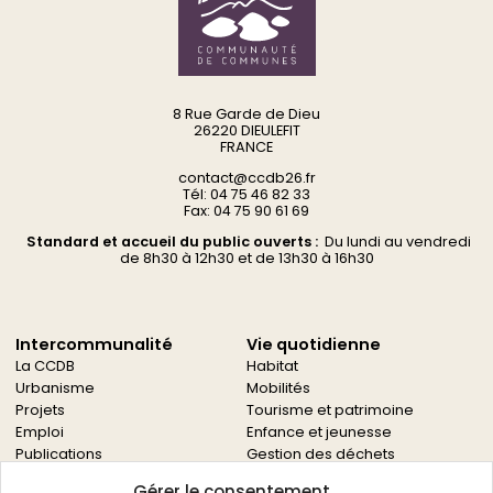
8 Rue Garde de Dieu
26220 DIEULEFIT
FRANCE
contact@ccdb26.fr
Tél: 04 75 46 82 33
Fax: 04 75 90 61 69
Standard et accueil du public ouverts :
Du
lundi au vendredi
d
e 8h30 à 12h30 et de 13h30 à 16h30
Intercommunalité
Vie quotidienne
La CCDB
Habitat
Urbanisme
Mobilités
Projets
Tourisme et patrimoine
Emploi
Enfance et jeunesse
Publications
Gestion des déchets
Solidarités
Gérer le consentement