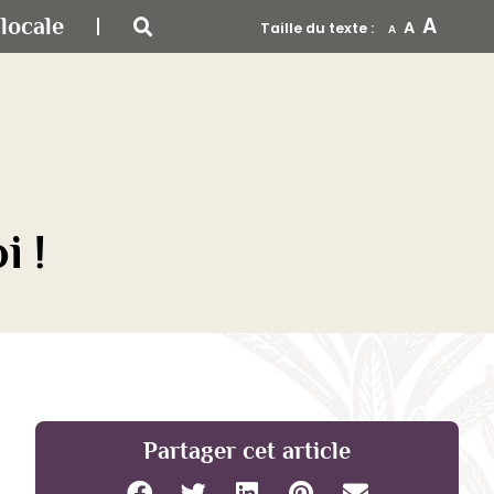
A
locale
A
Taille du texte :
A
i !
Partager cet article