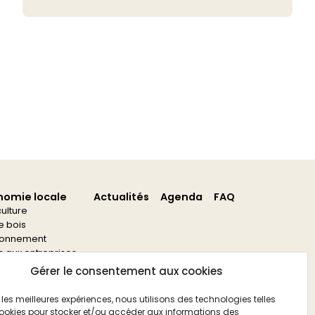
nomie locale
Actualités
Agenda
FAQ
culture
re bois
ronnement
s aux entreprises
s aux associations
Gérer le consentement aux cookies
ir les meilleures expériences, nous utilisons des technologies telles
ookies pour stocker et/ou accéder aux informations des