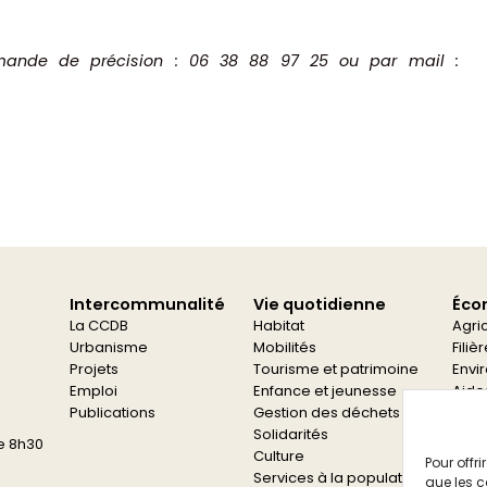
mande de précision : 06 38 88 97 25 ou par mail :
Intercommunalité
Vie quotidienne
Éco
La CCDB
Habitat
Agri
Urbanisme
Mobilités
Filiè
Projets
Tourisme et patrimoine
Envi
Emploi
Enfance et jeunesse
Aide
Publications
Gestion des déchets
Aide
Solidarités
e 8h30
Culture
Pour offr
Services à la population
que les c