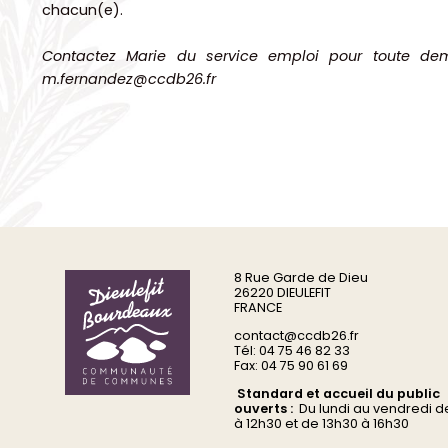
chacun(e).
Contactez Marie du service emploi pour toute de
m.fernandez@ccdb26.fr
8 Rue Garde de Dieu
26220 DIEULEFIT
FRANCE
contact@ccdb26.fr
Tél: 04 75 46 82 33
Fax: 04 75 90 61 69
Standard et accueil du public
ouverts :
Du
lundi au vendredi d
à 12h30 et de 13h30 à 16h30