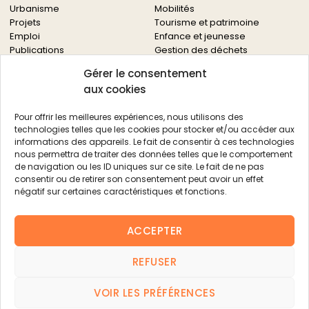
Urbanisme
Mobilités
Projets
Tourisme et patrimoine
Emploi
Enfance et jeunesse
Publications
Gestion des déchets
Solidarités
Gérer le consentement
Culture
aux cookies
Services à la population
Service des archives
Pour offrir les meilleures expériences, nous utilisons des
Autres services
technologies telles que les cookies pour stocker et/ou accéder aux
informations des appareils. Le fait de consentir à ces technologies
Économie locale
Actualités
nous permettra de traiter des données telles que le comportement
Agriculture
de navigation ou les ID uniques sur ce site. Le fait de ne pas
Filière bois
consentir ou de retirer son consentement peut avoir un effet
Environnement
négatif sur certaines caractéristiques et fonctions.
Aides aux entreprises
Aides aux associations
ACCEPTER
Agenda
FAQ
REFUSER
Contacts
FAQ
VOIR LES PRÉFÉRENCES