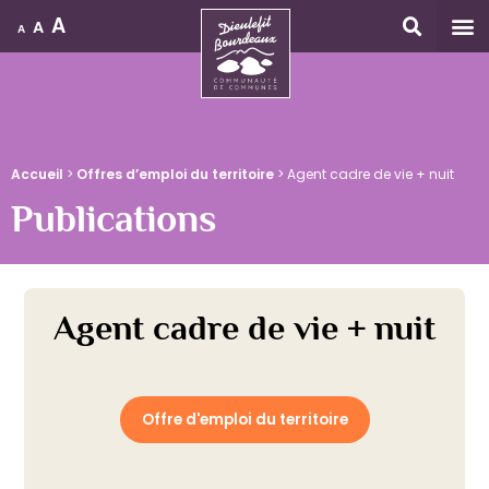
A
A
A
Accueil
Accueil
>
Offres d’emploi du territoire
>
Agent cadre de vie + nuit
Publications
Agent cadre de vie + nuit
Offre d'emploi du territoire