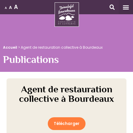
A
A
A
Accueil
Accueil
>
Agent de restauration collective à Bourdeaux
Publications
Agent de restauration
collective à Bourdeaux
Télécharger