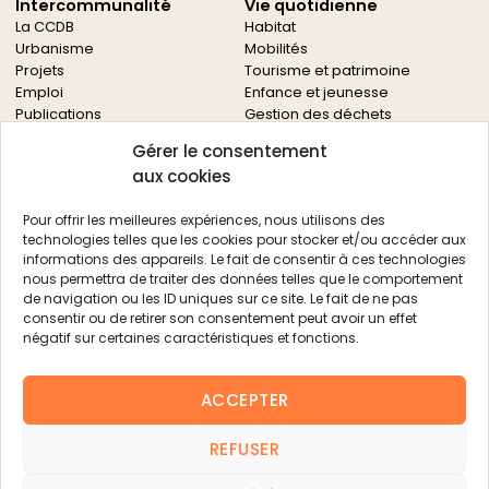
Intercommunalité
Vie quotidienne
La CCDB
Habitat
Urbanisme
Mobilités
Projets
Tourisme et patrimoine
Emploi
Enfance et jeunesse
Publications
Gestion des déchets
Solidarités
Gérer le consentement
Culture
aux cookies
Services à la population
Service des archives
Pour offrir les meilleures expériences, nous utilisons des
Autres services
technologies telles que les cookies pour stocker et/ou accéder aux
informations des appareils. Le fait de consentir à ces technologies
Économie locale
Actualités
nous permettra de traiter des données telles que le comportement
Agriculture
de navigation ou les ID uniques sur ce site. Le fait de ne pas
Filière bois
consentir ou de retirer son consentement peut avoir un effet
Environnement
négatif sur certaines caractéristiques et fonctions.
Aides aux entreprises
Aides aux associations
ACCEPTER
Agenda
FAQ
REFUSER
Contacts
FAQ