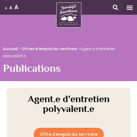
A
A
A
Accueil
Accueil
>
Offres d’emploi du territoire
>
Agent.e d’entretien
polyvalent.e
Publications
Agent.e d'entretien
polyvalent.e
Offre d'emploi du territoire