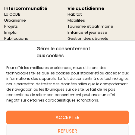
Intercommunalité
Vie quotidienne
La CCDB
Habitat
Urbanisme
Mobilités
Projets
Tourisme et patrimoine
Emploi
Enfance et jeunesse
Publications
Gestion des déchets
Solidarités
Gérer le consentement
Culture
aux cookies
Services à la population
Service des archives
Pour offrir les meilleures expériences, nous utilisons des
Autres services
technologies telles que les cookies pour stocker et/ou accéder aux
informations des appareils. Le fait de consentir à ces technologies
Économie locale
Actualités
nous permettra de traiter des données telles que le comportement
Agriculture
de navigation ou les ID uniques sur ce site. Le fait de ne pas
Filière bois
consentir ou de retirer son consentement peut avoir un effet
Environnement
négatif sur certaines caractéristiques et fonctions.
Aides aux entreprises
Aides aux associations
ACCEPTER
Agenda
FAQ
REFUSER
Contacts