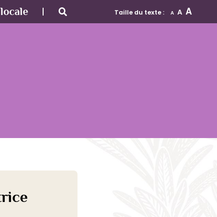
A
locale
A
Taille du texte :
A
rice