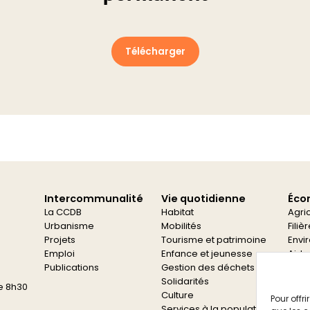
Télécharger
Intercommunalité
Vie quotidienne
Éco
La CCDB
Habitat
Agri
Urbanisme
Mobilités
Filiè
Projets
Tourisme et patrimoine
Envi
Emploi
Enfance et jeunesse
Aide
Publications
Gestion des déchets
Aide
Solidarités
e 8h30
Culture
Pour offr
Services à la population