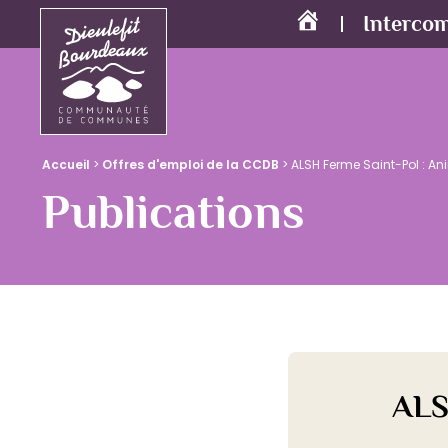
Interco
Accueil
Accueil
>
Offres d'emploi de la CCDB
>
ALSH Ferme Saint-Pol : An
Publications
ALS