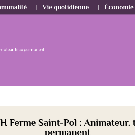
mmunalité
Vie quotidienne
Économie 
imateur. trice permanent
H Ferme Saint-Pol : Animateur. t
permanent