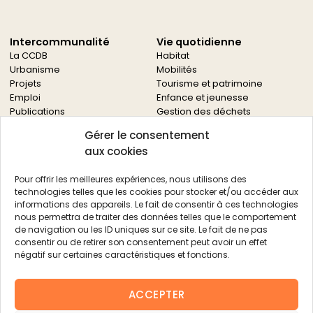
Intercommunalité
Vie quotidienne
La CCDB
Habitat
Urbanisme
Mobilités
Projets
Tourisme et patrimoine
Emploi
Enfance et jeunesse
Publications
Gestion des déchets
Solidarités
Gérer le consentement
Culture
aux cookies
Services à la population
Service des archives
Pour offrir les meilleures expériences, nous utilisons des
Autres services
technologies telles que les cookies pour stocker et/ou accéder aux
informations des appareils. Le fait de consentir à ces technologies
Économie locale
Actualités
nous permettra de traiter des données telles que le comportement
Agriculture
de navigation ou les ID uniques sur ce site. Le fait de ne pas
Filière bois
consentir ou de retirer son consentement peut avoir un effet
Environnement
négatif sur certaines caractéristiques et fonctions.
Aides aux entreprises
Aides aux associations
ACCEPTER
Agenda
FAQ