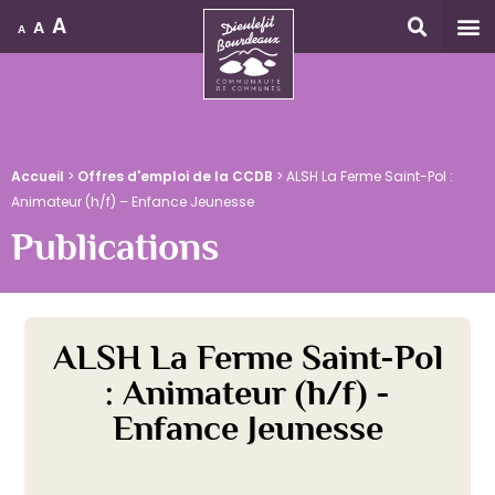
A
A
A
Accueil
Accueil
>
Offres d'emploi de la CCDB
>
ALSH La Ferme Saint-Pol :
Animateur (h/f) – Enfance Jeunesse
Publications
ALSH La Ferme Saint-Pol
: Animateur (h/f) -
Enfance Jeunesse