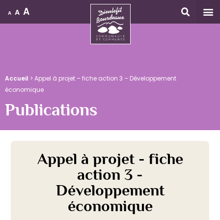
A
A
A
Accueil
Accueil
>
Appel à projet – fiche action 3 – Développement
économique
Publications
Appel à projet - fiche
action 3 -
Développement
économique