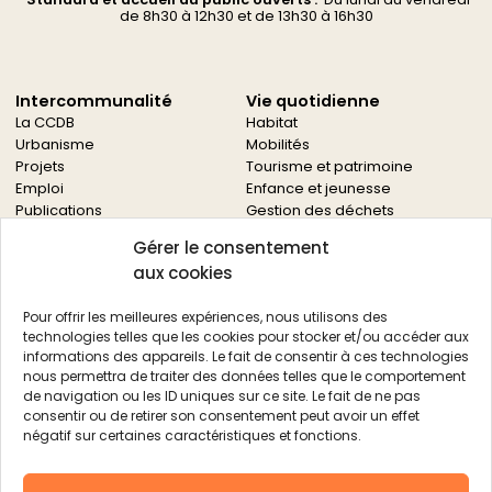
d
e 8h30 à 12h30 et de 13h30 à 16h30
Intercommunalité
Vie quotidienne
La CCDB
Habitat
Urbanisme
Mobilités
Projets
Tourisme et patrimoine
Emploi
Enfance et jeunesse
Publications
Gestion des déchets
Solidarités
Gérer le consentement
Culture
aux cookies
Services à la population
Service des archives
Pour offrir les meilleures expériences, nous utilisons des
Autres services
technologies telles que les cookies pour stocker et/ou accéder aux
informations des appareils. Le fait de consentir à ces technologies
Économie locale
Actualités
nous permettra de traiter des données telles que le comportement
Agriculture
de navigation ou les ID uniques sur ce site. Le fait de ne pas
Filière bois
consentir ou de retirer son consentement peut avoir un effet
Environnement
négatif sur certaines caractéristiques et fonctions.
Aides aux entreprises
Aides aux associations