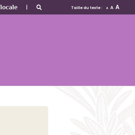
A
locale
A
Taille du texte :
A