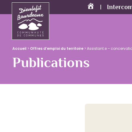
Interco
Accueil
Accueil
>
Offres d’emploi du territoire
>
Assistant.e – concervati
Publications