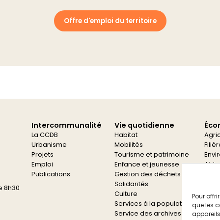
Offre d'emploi du territoire
Intercommunalité
Vie quotidienne
Éco
La CCDB
Habitat
Agri
Urbanisme
Mobilités
Filiè
Projets
Tourisme et patrimoine
Envi
Emploi
Enfance et jeunesse
Aide
Publications
Gestion des déchets
Aide
Solidarités
e 8h30
Culture
Pour offr
Services à la population
que les c
Service des archives
appareils