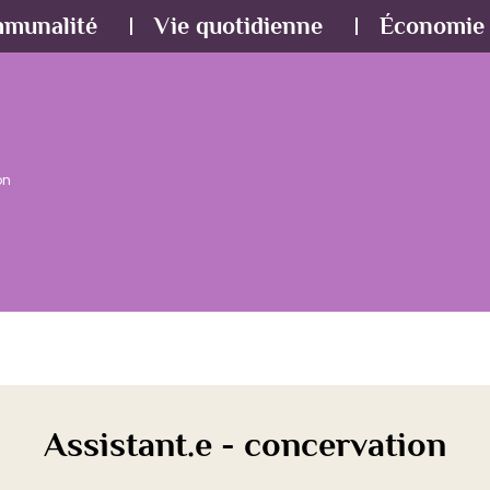
mmunalité
Vie quotidienne
Économie 
on
Assistant.e - concervation