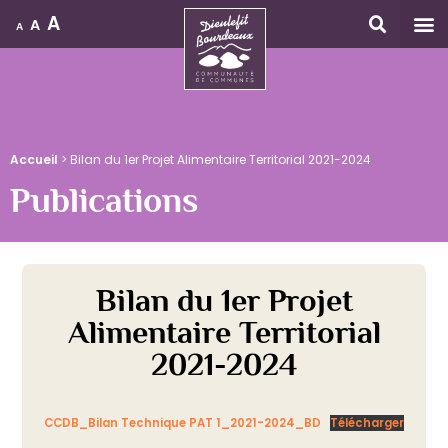
A
A
A
Accueil
Accueil
>
Bilan du 1er Projet Alimentaire Territorial 2021-2024
Publications
Bilan du 1er Projet
Alimentaire Territorial
2021-2024
CCDB_Bilan Technique PAT 1_2021-2024_BD
Télécharger