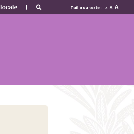
A
locale
A
Taille du texte :
A