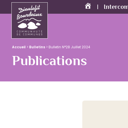
Interco
Accueil
Accueil
>
Bulletins
>
Bulletin N°28 Juillet 2024
Publications