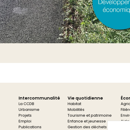
Intercommunalité
Vie quotidienne
Éco
La CCDB
Habitat
Agri
Urbanisme
Mobilités
Filiè
Projets
Tourisme et patrimoine
Envi
Emploi
Enfance et jeunesse
Aide
Publications
Gestion des déchets
Aide