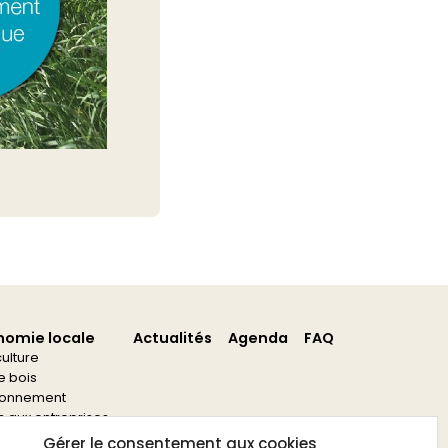
nomie locale
Actualités
Agenda
FAQ
culture
re bois
ronnement
s aux entreprises
s aux associations
Gérer le consentement aux cookies