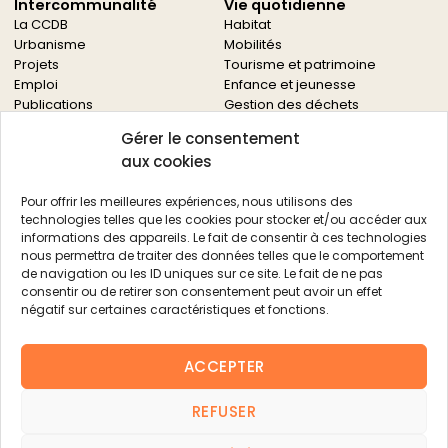
Intercommunalité
Vie quotidienne
La CCDB
Habitat
Urbanisme
Mobilités
Projets
Tourisme et patrimoine
Emploi
Enfance et jeunesse
Publications
Gestion des déchets
Solidarités
Gérer le consentement
Culture
aux cookies
Services à la population
Service des archives
Pour offrir les meilleures expériences, nous utilisons des
Autres services
technologies telles que les cookies pour stocker et/ou accéder aux
informations des appareils. Le fait de consentir à ces technologies
Économie locale
Actualités
nous permettra de traiter des données telles que le comportement
Agriculture
de navigation ou les ID uniques sur ce site. Le fait de ne pas
Filière bois
consentir ou de retirer son consentement peut avoir un effet
Environnement
négatif sur certaines caractéristiques et fonctions.
Aides aux entreprises
Aides aux associations
ACCEPTER
Agenda
FAQ
REFUSER
Contacts
FAQ