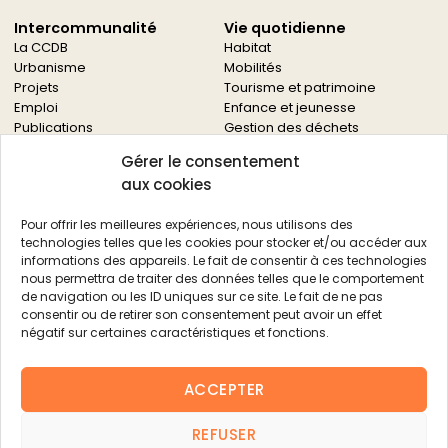
Intercommunalité
Vie quotidienne
La CCDB
Habitat
Urbanisme
Mobilités
Projets
Tourisme et patrimoine
Emploi
Enfance et jeunesse
Publications
Gestion des déchets
Solidarités
Gérer le consentement
Culture
aux cookies
Services à la population
Service des archives
Pour offrir les meilleures expériences, nous utilisons des
Autres services
technologies telles que les cookies pour stocker et/ou accéder aux
informations des appareils. Le fait de consentir à ces technologies
Économie locale
Actualités
nous permettra de traiter des données telles que le comportement
Agriculture
de navigation ou les ID uniques sur ce site. Le fait de ne pas
Filière bois
consentir ou de retirer son consentement peut avoir un effet
Environnement
négatif sur certaines caractéristiques et fonctions.
Aides aux entreprises
Aides aux associations
ACCEPTER
Agenda
FAQ
REFUSER
Contacts