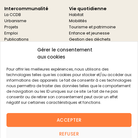
Intercommunalité
Vie quotidienne
La CCDB
Habitat
Urbanisme
Mobilités
Projets
Tourisme et patrimoine
Emploi
Enfance et jeunesse
Publications
Gestion des déchets
Solidarités
Gérer le consentement
Culture
aux cookies
Services à la population
Service des archives
Pour offrir les meilleures expériences, nous utilisons des
Autres services
technologies telles que les cookies pour stocker et/ou accéder aux
informations des appareils. Le fait de consentir à ces technologies
Économie locale
Actualités
nous permettra de traiter des données telles que le comportement
Agriculture
de navigation ou les ID uniques sur ce site. Le fait de ne pas
Filière bois
consentir ou de retirer son consentement peut avoir un effet
Environnement
négatif sur certaines caractéristiques et fonctions.
Aides aux entreprises
Aides aux associations
ACCEPTER
Agenda
FAQ
REFUSER
Contacts