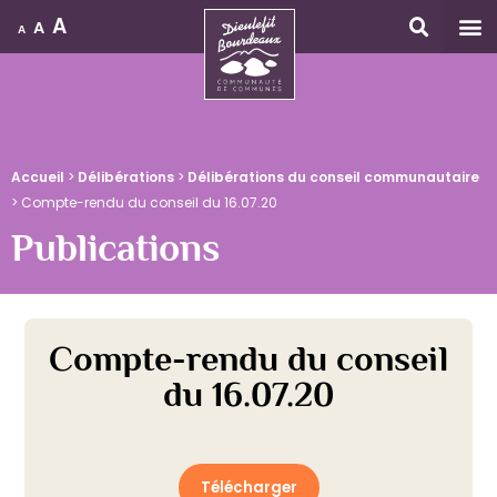
A
A
A
Accueil
Accueil
>
Délibérations
>
Délibérations du conseil communautaire
>
Compte-rendu du conseil du 16.07.20
Publications
Compte-rendu du conseil
du 16.07.20
Télécharger