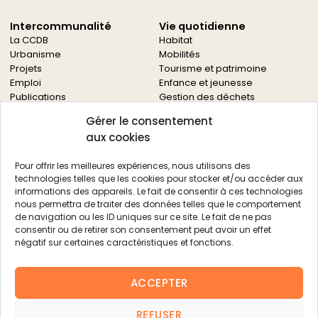
Intercommunalité
Vie quotidienne
La CCDB
Habitat
Urbanisme
Mobilités
Projets
Tourisme et patrimoine
Emploi
Enfance et jeunesse
Publications
Gestion des déchets
Solidarités
Gérer le consentement
Culture
aux cookies
Services à la population
Service des archives
Pour offrir les meilleures expériences, nous utilisons des
Autres services
technologies telles que les cookies pour stocker et/ou accéder aux
informations des appareils. Le fait de consentir à ces technologies
Économie locale
Actualités
nous permettra de traiter des données telles que le comportement
Agriculture
de navigation ou les ID uniques sur ce site. Le fait de ne pas
Filière bois
consentir ou de retirer son consentement peut avoir un effet
Environnement
négatif sur certaines caractéristiques et fonctions.
Aides aux entreprises
Aides aux associations
ACCEPTER
Agenda
FAQ
REFUSER
Contacts