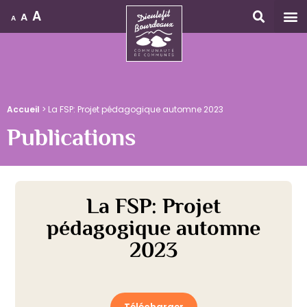
A
A
A
Accueil
Accueil
>
La FSP: Projet pédagogique automne 2023
Publications
La FSP: Projet
pédagogique automne
2023