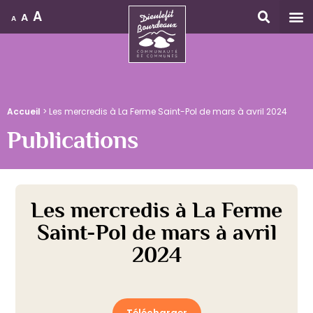
A
A
A
Accueil
Accueil
>
Les mercredis à La Ferme Saint-Pol de mars à avril 2024
Publications
Les mercredis à La Ferme
Saint-Pol de mars à avril
2024