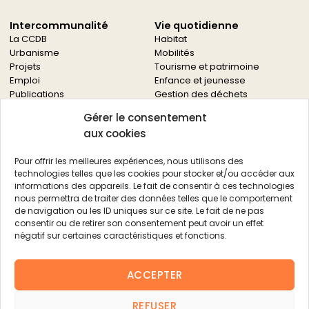
Intercommunalité
Vie quotidienne
La CCDB
Habitat
Urbanisme
Mobilités
Projets
Tourisme et patrimoine
Emploi
Enfance et jeunesse
Publications
Gestion des déchets
Solidarités
Gérer le consentement
Culture
aux cookies
Services à la population
Service des archives
Pour offrir les meilleures expériences, nous utilisons des
Autres services
technologies telles que les cookies pour stocker et/ou accéder aux
informations des appareils. Le fait de consentir à ces technologies
Économie locale
Actualités
nous permettra de traiter des données telles que le comportement
Agriculture
de navigation ou les ID uniques sur ce site. Le fait de ne pas
Filière bois
consentir ou de retirer son consentement peut avoir un effet
Environnement
négatif sur certaines caractéristiques et fonctions.
Aides aux entreprises
Aides aux associations
ACCEPTER
Agenda
FAQ
REFUSER
Contacts