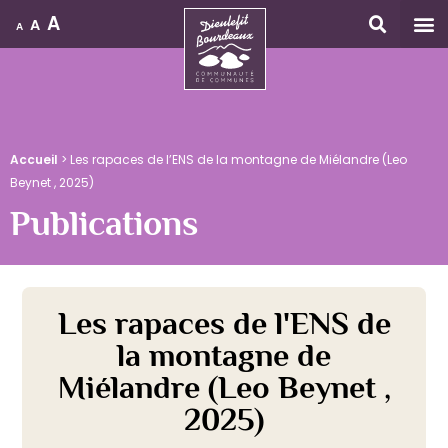
A
A
A
Accueil
Accueil
>
Les rapaces de l’ENS de la montagne de Miélandre (Leo
Beynet , 2025)
Publications
Les rapaces de l'ENS de
la montagne de
Miélandre (Leo Beynet ,
2025)