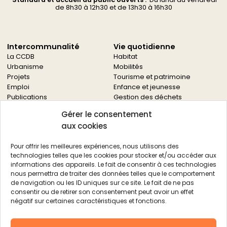
d
e 8h30 à 12h30 et de 13h30 à 16h30
Intercommunalité
Vie quotidienne
La CCDB
Habitat
Urbanisme
Mobilités
Projets
Tourisme et patrimoine
Emploi
Enfance et jeunesse
Publications
Gestion des déchets
Solidarités
Gérer le consentement
Culture
aux cookies
Services à la population
Service des archives
Pour offrir les meilleures expériences, nous utilisons des
Autres services
technologies telles que les cookies pour stocker et/ou accéder aux
informations des appareils. Le fait de consentir à ces technologies
Économie locale
Actualités
nous permettra de traiter des données telles que le comportement
Agriculture
de navigation ou les ID uniques sur ce site. Le fait de ne pas
Filière bois
consentir ou de retirer son consentement peut avoir un effet
Environnement
négatif sur certaines caractéristiques et fonctions.
Aides aux entreprises
Aides aux associations