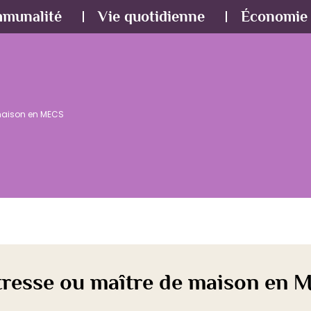
mmunalité
Vie quotidienne
Économie 
maison en MECS
tresse ou maître de maison en 