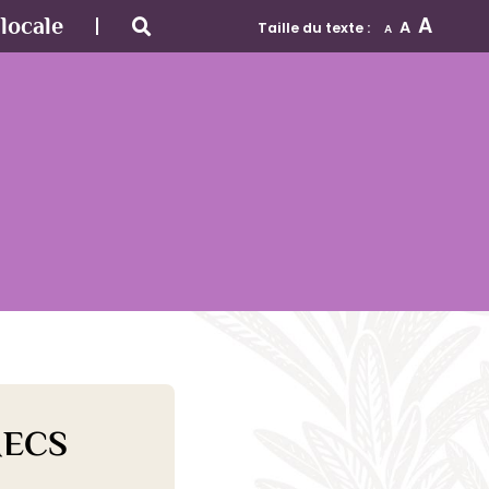
A
locale
A
Taille du texte :
A
MECS