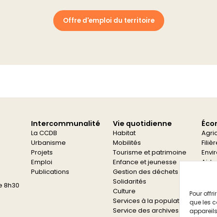
Offre d'emploi du territoire
Intercommunalité
Vie quotidienne
Éco
La CCDB
Habitat
Agri
Urbanisme
Mobilités
Filiè
Projets
Tourisme et patrimoine
Envi
Emploi
Enfance et jeunesse
Aide
Publications
Gestion des déchets
Aide
Solidarités
e 8h30
Culture
Pour offr
Services à la population
que les c
Service des archives
appareils