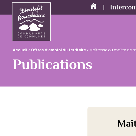
Interco
Accueil
Accueil
>
Offres d’emploi du territoire
>
Maîtresse ou maître de 
Publications
Maî