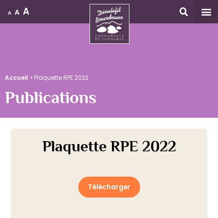
A
A
A
Accueil
Accueil
>
Plaquette RPE 2022
Publications
Plaquette RPE 2022
Télécharger