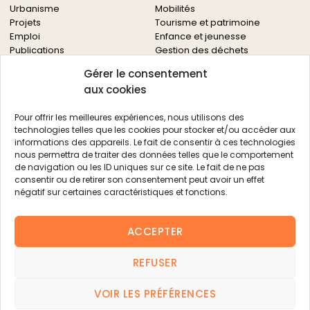
Urbanisme
Mobilités
Projets
Tourisme et patrimoine
Emploi
Enfance et jeunesse
Publications
Gestion des déchets
Solidarités
Gérer le consentement
Culture
aux cookies
Services à la population
Service des archives
Pour offrir les meilleures expériences, nous utilisons des
Autres services
technologies telles que les cookies pour stocker et/ou accéder aux
informations des appareils. Le fait de consentir à ces technologies
Économie locale
Actualités
nous permettra de traiter des données telles que le comportement
Agriculture
de navigation ou les ID uniques sur ce site. Le fait de ne pas
Filière bois
consentir ou de retirer son consentement peut avoir un effet
Environnement
négatif sur certaines caractéristiques et fonctions.
Aides aux entreprises
Aides aux associations
ACCEPTER
Agenda
FAQ
REFUSER
Contacts
FAQ
VOIR LES PRÉFÉRENCES