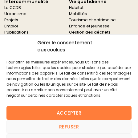
Intercommunalité
Vie quotidienne
La CCDB
Habitat
Urbanisme
Mobilités
Projets
Tourisme et patrimoine
Emploi
Enfance et jeunesse
Publications
Gestion des déchets
Solidarités
Gérer le consentement
Culture
aux cookies
Services à la population
Service des archives
Pour offrir les meilleures expériences, nous utilisons des
Autres services
technologies telles que les cookies pour stocker et/ou accéder aux
informations des appareils. Le fait de consentir à ces technologies
Économie locale
Actualités
nous permettra de traiter des données telles que le comportement
Agriculture
de navigation ou les ID uniques sur ce site. Le fait de ne pas
Filière bois
consentir ou de retirer son consentement peut avoir un effet
Environnement
négatif sur certaines caractéristiques et fonctions.
Aides aux entreprises
Aides aux associations
ACCEPTER
Agenda
FAQ
REFUSER
Contacts
FAQ