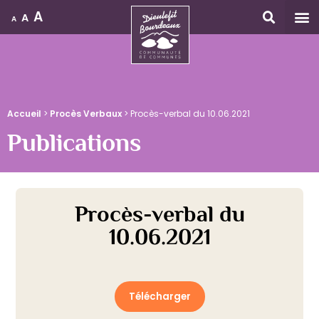
A
A
A
Accueil
Accueil
>
Procès Verbaux
>
Procès-verbal du 10.06.2021
Publications
Procès-verbal du
10.06.2021
Télécharger