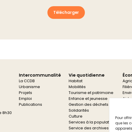
Télécharger
Intercommunalité
Vie quotidienne
Éco
La CCDB
Habitat
Agri
Urbanisme
Mobilités
Filiè
Projets
Tourisme et patrimoine
Envi
Emploi
Enfance et jeunesse
Aide
Publications
Gestion des déchets
Aide
Solidarités
e 8h30
Culture
Pour offr
Services à la population
que les c
Service des archives
appareils