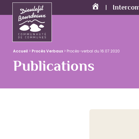
Interco
Accueil
Accueil
>
Procès Verbaux
>
Procès-verbal du 16.07.2020
Publications