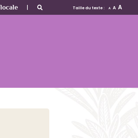
A
locale
A
Taille du texte :
A