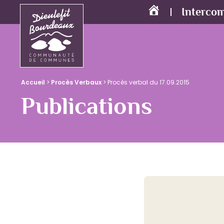
Interco
Accueil
Accueil
>
Procès Verbaux
>
Procès verbal du 17.09.2015
Publications