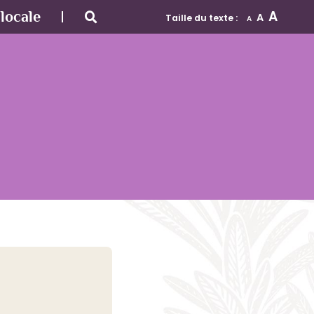
A
locale
A
Taille du texte :
A