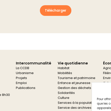
Télécharger
Intercommunalité
Vie quotidienne
Éco
La CCDB
Habitat
Agri
Urbanisme
Mobilités
Filiè
Projets
Tourisme et patrimoine
Envi
Emploi
Enfance et jeunesse
Aide
Publications
Gestion des déchets
Aide
Solidarités
e 8h30
Culture
Pour offr
Services à la population
que les c
Service des archives
appareils