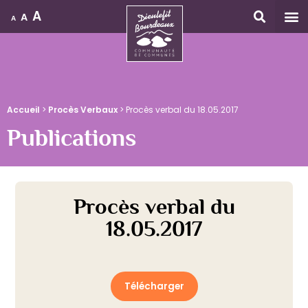
A
A
A
Accueil
Accueil
>
Procès Verbaux
>
Procès verbal du 18.05.2017
Publications
Procès verbal du
18.05.2017
Télécharger