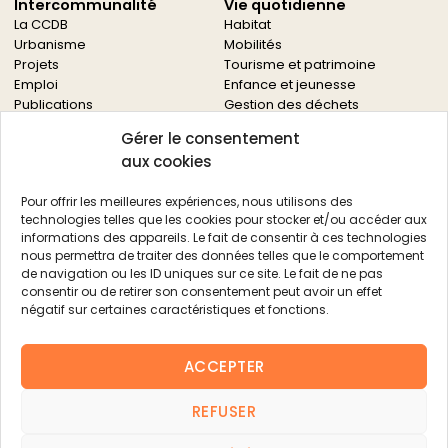
Intercommunalité
Vie quotidienne
La CCDB
Habitat
Urbanisme
Mobilités
Projets
Tourisme et patrimoine
Emploi
Enfance et jeunesse
Publications
Gestion des déchets
Solidarités
Gérer le consentement
Culture
aux cookies
Services à la population
Service des archives
Pour offrir les meilleures expériences, nous utilisons des
Autres services
technologies telles que les cookies pour stocker et/ou accéder aux
informations des appareils. Le fait de consentir à ces technologies
Économie locale
Actualités
nous permettra de traiter des données telles que le comportement
Agriculture
de navigation ou les ID uniques sur ce site. Le fait de ne pas
Filière bois
consentir ou de retirer son consentement peut avoir un effet
Environnement
négatif sur certaines caractéristiques et fonctions.
Aides aux entreprises
Aides aux associations
ACCEPTER
Agenda
FAQ
REFUSER
Contacts
FAQ