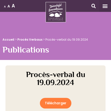
A
A
A
Accueil
Accueil
>
Procès Verbaux
>
Procès-verbal du 19.09.2024
Publications
Procès-verbal du
19.09.2024
Télécharger