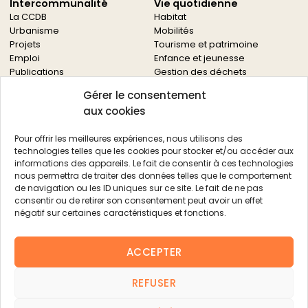
Intercommunalité
Vie quotidienne
La CCDB
Habitat
Urbanisme
Mobilités
Projets
Tourisme et patrimoine
Emploi
Enfance et jeunesse
Publications
Gestion des déchets
Solidarités
Gérer le consentement
Culture
aux cookies
Services à la population
Service des archives
Pour offrir les meilleures expériences, nous utilisons des
Autres services
technologies telles que les cookies pour stocker et/ou accéder aux
informations des appareils. Le fait de consentir à ces technologies
Économie locale
Actualités
nous permettra de traiter des données telles que le comportement
Agriculture
de navigation ou les ID uniques sur ce site. Le fait de ne pas
Filière bois
consentir ou de retirer son consentement peut avoir un effet
Environnement
négatif sur certaines caractéristiques et fonctions.
Aides aux entreprises
Aides aux associations
ACCEPTER
Agenda
FAQ
REFUSER
Contacts
FAQ