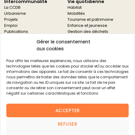
Intercommunalité
Vie quotidienne
La CCDB
Habitat
Urbanisme
Mobilités
Projets
Tourisme et patrimoine
Emploi
Enfance et jeunesse
Publications
Gestion des déchets
Solidarités
Gérer le consentement
Culture
aux cookies
Services à la population
Service des archives
Pour offrir les meilleures expériences, nous utilisons des
Autres services
technologies telles que les cookies pour stocker et/ou accéder aux
informations des appareils. Le fait de consentir à ces technologies
Économie locale
Actualités
nous permettra de traiter des données telles que le comportement
Agriculture
de navigation ou les ID uniques sur ce site. Le fait de ne pas
Filière bois
consentir ou de retirer son consentement peut avoir un effet
Environnement
négatif sur certaines caractéristiques et fonctions.
Aides aux entreprises
Aides aux associations
ACCEPTER
Agenda
FAQ
REFUSER
Contacts
FAQ