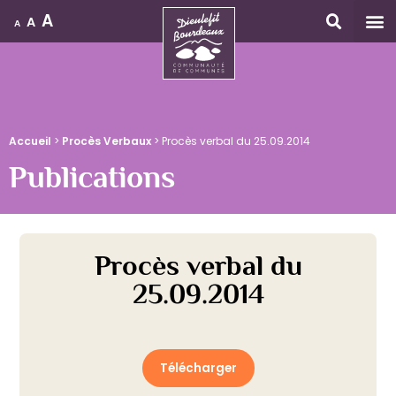
A
A
A
Accueil
Accueil
>
Procès Verbaux
>
Procès verbal du 25.09.2014
Publications
Procès verbal du
25.09.2014
Télécharger