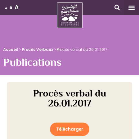
A
A
A
Accueil
Accueil
>
Procès Verbaux
>
Procès verbal du 26.01.2017
Publications
Procès verbal du
26.01.2017
Télécharger