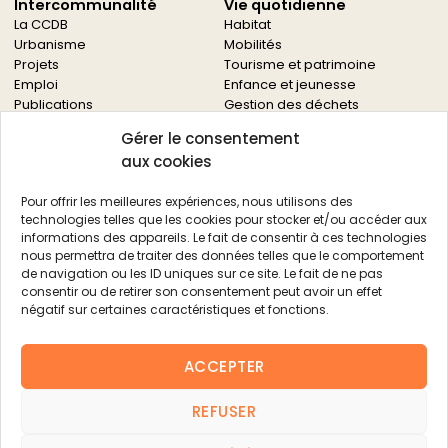
Intercommunalité
Vie quotidienne
La CCDB
Habitat
Urbanisme
Mobilités
Projets
Tourisme et patrimoine
Emploi
Enfance et jeunesse
Publications
Gestion des déchets
Solidarités
Gérer le consentement
Culture
aux cookies
Services à la population
Service des archives
Pour offrir les meilleures expériences, nous utilisons des
Autres services
technologies telles que les cookies pour stocker et/ou accéder aux
informations des appareils. Le fait de consentir à ces technologies
Économie locale
Actualités
nous permettra de traiter des données telles que le comportement
Agriculture
de navigation ou les ID uniques sur ce site. Le fait de ne pas
Filière bois
consentir ou de retirer son consentement peut avoir un effet
Environnement
négatif sur certaines caractéristiques et fonctions.
Aides aux entreprises
Aides aux associations
ACCEPTER
Agenda
FAQ
REFUSER
Contacts
FAQ