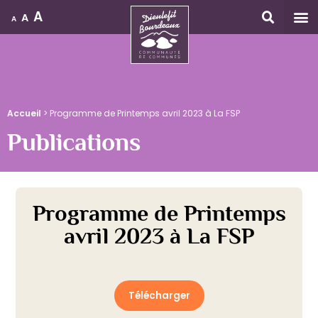
A
A
A
Accueil
Accueil
>
Programme de Printemps avril 2023 à La FSP
Publications
Programme de Printemps
avril 2023 à La FSP
Télécharger