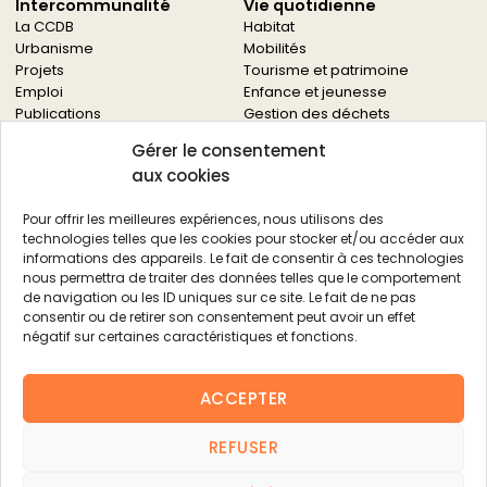
Intercommunalité
Vie quotidienne
La CCDB
Habitat
Urbanisme
Mobilités
Projets
Tourisme et patrimoine
Emploi
Enfance et jeunesse
Publications
Gestion des déchets
Solidarités
Gérer le consentement
Culture
aux cookies
Services à la population
Service des archives
Pour offrir les meilleures expériences, nous utilisons des
Autres services
technologies telles que les cookies pour stocker et/ou accéder aux
informations des appareils. Le fait de consentir à ces technologies
Économie locale
Actualités
nous permettra de traiter des données telles que le comportement
Agriculture
de navigation ou les ID uniques sur ce site. Le fait de ne pas
Filière bois
consentir ou de retirer son consentement peut avoir un effet
Environnement
négatif sur certaines caractéristiques et fonctions.
Aides aux entreprises
Aides aux associations
ACCEPTER
Agenda
FAQ
REFUSER
Contacts
FAQ