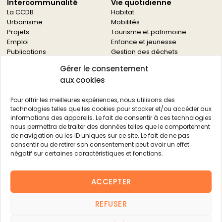
Intercommunalité
Vie quotidienne
La CCDB
Habitat
Urbanisme
Mobilités
Projets
Tourisme et patrimoine
Emploi
Enfance et jeunesse
Publications
Gestion des déchets
Solidarités
Gérer le consentement
Culture
aux cookies
Services à la population
Service des archives
Pour offrir les meilleures expériences, nous utilisons des
Autres services
technologies telles que les cookies pour stocker et/ou accéder aux
informations des appareils. Le fait de consentir à ces technologies
Économie locale
Actualités
nous permettra de traiter des données telles que le comportement
Agriculture
de navigation ou les ID uniques sur ce site. Le fait de ne pas
Filière bois
consentir ou de retirer son consentement peut avoir un effet
Environnement
négatif sur certaines caractéristiques et fonctions.
Aides aux entreprises
Aides aux associations
ACCEPTER
Agenda
FAQ
REFUSER
Contacts
FAQ