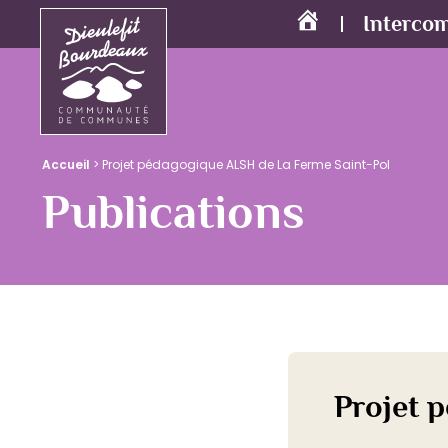
Interco
Accueil
Accueil
>
Projet pédagogique ALSH de La Ferme Saint-Pol
Publications
Projet 