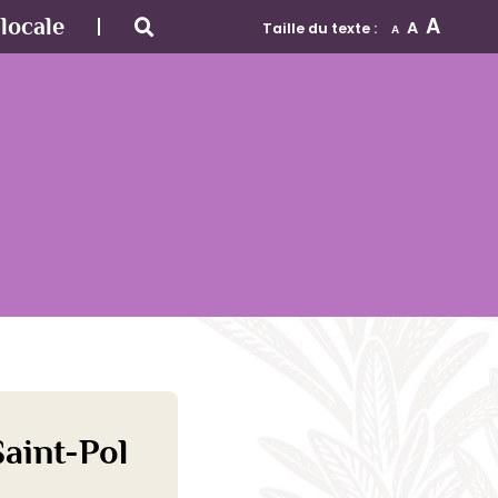
A
locale
A
Taille du texte :
A
aint-Pol