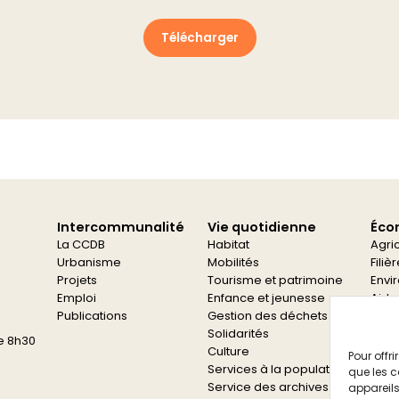
Télécharger
Intercommunalité
Vie quotidienne
Éco
La CCDB
Habitat
Agri
Urbanisme
Mobilités
Filiè
Projets
Tourisme et patrimoine
Envi
Emploi
Enfance et jeunesse
Aide
Publications
Gestion des déchets
Aide
Solidarités
e 8h30
Culture
Pour offr
Services à la population
que les c
Service des archives
appareils