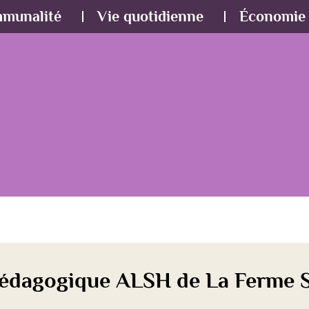
mmunalité
Vie quotidienne
Économie 
pédagogique ALSH de La Ferme S