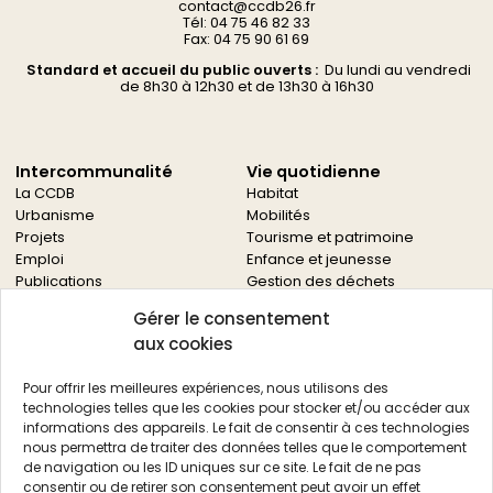
contact@ccdb26.fr
Tél: 04 75 46 82 33
Fax: 04 75 90 61 69
Standard et accueil du public ouverts :
Du
lundi au vendredi
d
e 8h30 à 12h30 et de 13h30 à 16h30
Intercommunalité
Vie quotidienne
La CCDB
Habitat
Urbanisme
Mobilités
Projets
Tourisme et patrimoine
Emploi
Enfance et jeunesse
Publications
Gestion des déchets
Solidarités
Gérer le consentement
Culture
aux cookies
Services à la population
Service des archives
Pour offrir les meilleures expériences, nous utilisons des
Autres services
technologies telles que les cookies pour stocker et/ou accéder aux
informations des appareils. Le fait de consentir à ces technologies
Économie locale
Actualités
nous permettra de traiter des données telles que le comportement
Agriculture
de navigation ou les ID uniques sur ce site. Le fait de ne pas
Filière bois
consentir ou de retirer son consentement peut avoir un effet