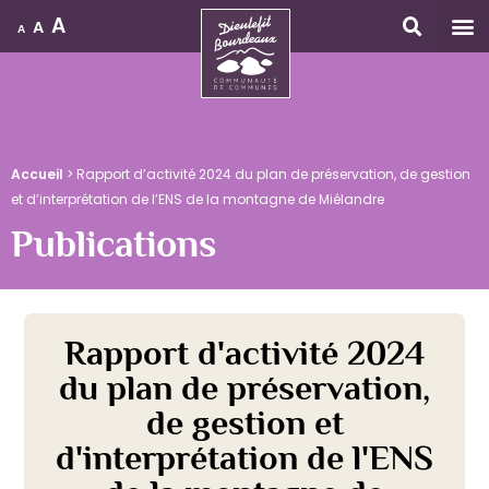
A
A
A
Accueil
Accueil
>
Rapport d’activité 2024 du plan de préservation, de gestion
et d’interprétation de l’ENS de la montagne de Miélandre
Publications
Rapport d'activité 2024
du plan de préservation,
de gestion et
d'interprétation de l'ENS