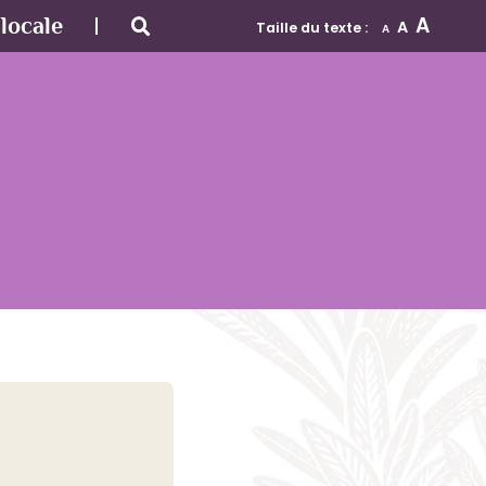
A
locale
A
Taille du texte :
A