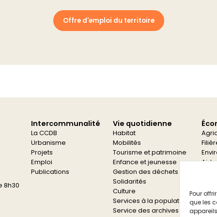
Offre d'emploi du territoire
Intercommunalité
Vie quotidienne
Éco
La CCDB
Habitat
Agri
Urbanisme
Mobilités
Filiè
Projets
Tourisme et patrimoine
Envi
Emploi
Enfance et jeunesse
Aide
Publications
Gestion des déchets
Aide
Solidarités
e 8h30
Culture
Pour offr
Services à la population
que les c
Service des archives
appareils