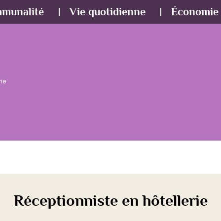
mmunalité
Vie quotidienne
Économie 
rie
Réceptionniste en hôtellerie