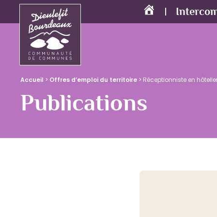
Interco
Accueil
Accueil
>
Offres d’emploi du territoire
>
Réceptionniste en hôtelle
Publications