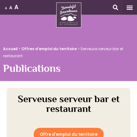
A
A
A
Accueil
Accueil
>
Offres d’emploi du territoire
>
Serveuse serveur bar et
restaurant
Publications
Serveuse serveur bar et
restaurant
Offre d'emploi du territoire