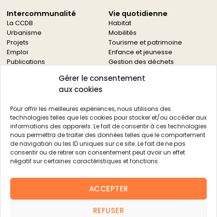
Intercommunalité
Vie quotidienne
La CCDB
Habitat
Urbanisme
Mobilités
Projets
Tourisme et patrimoine
Emploi
Enfance et jeunesse
Publications
Gestion des déchets
Solidarités
Gérer le consentement
Culture
aux cookies
Services à la population
Service des archives
Pour offrir les meilleures expériences, nous utilisons des
Autres services
technologies telles que les cookies pour stocker et/ou accéder aux
informations des appareils. Le fait de consentir à ces technologies
Économie locale
Actualités
nous permettra de traiter des données telles que le comportement
Agriculture
de navigation ou les ID uniques sur ce site. Le fait de ne pas
Filière bois
consentir ou de retirer son consentement peut avoir un effet
Environnement
négatif sur certaines caractéristiques et fonctions.
Aides aux entreprises
Aides aux associations
ACCEPTER
Agenda
FAQ
REFUSER
Contacts