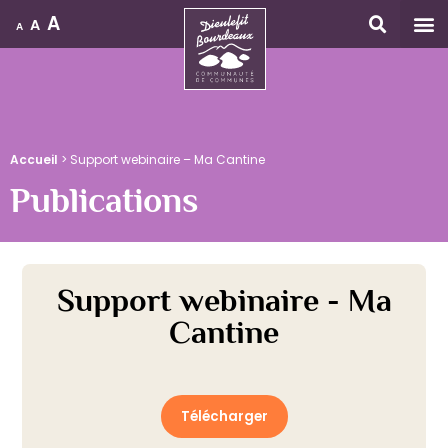
A
A
A
Accueil
Accueil
>
Support webinaire – Ma Cantine
Publications
Support webinaire - Ma
Cantine
Télécharger