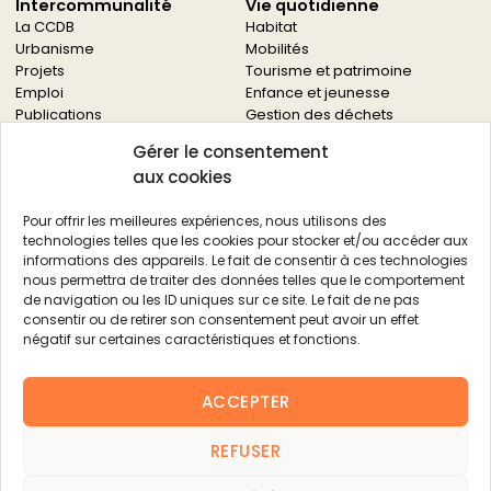
Intercommunalité
Vie quotidienne
La CCDB
Habitat
Urbanisme
Mobilités
Projets
Tourisme et patrimoine
Emploi
Enfance et jeunesse
Publications
Gestion des déchets
Solidarités
Gérer le consentement
Culture
aux cookies
Services à la population
Service des archives
Pour offrir les meilleures expériences, nous utilisons des
Autres services
technologies telles que les cookies pour stocker et/ou accéder aux
informations des appareils. Le fait de consentir à ces technologies
Économie locale
Actualités
nous permettra de traiter des données telles que le comportement
Agriculture
de navigation ou les ID uniques sur ce site. Le fait de ne pas
Filière bois
consentir ou de retirer son consentement peut avoir un effet
Environnement
négatif sur certaines caractéristiques et fonctions.
Aides aux entreprises
Aides aux associations
ACCEPTER
Agenda
FAQ
REFUSER
Contacts
FAQ