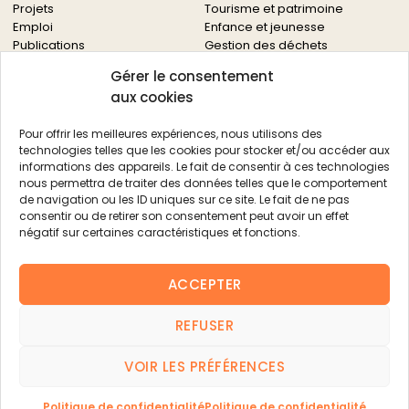
Projets
Tourisme et patrimoine
Emploi
Enfance et jeunesse
Publications
Gestion des déchets
Solidarités
Gérer le consentement
Culture
aux cookies
Services à la population
Service des archives
Pour offrir les meilleures expériences, nous utilisons des
Autres services
technologies telles que les cookies pour stocker et/ou accéder aux
informations des appareils. Le fait de consentir à ces technologies
Économie locale
Actualités
nous permettra de traiter des données telles que le comportement
Agriculture
de navigation ou les ID uniques sur ce site. Le fait de ne pas
Filière bois
consentir ou de retirer son consentement peut avoir un effet
Environnement
négatif sur certaines caractéristiques et fonctions.
Aides aux entreprises
Aides aux associations
ACCEPTER
Agenda
FAQ
REFUSER
Contacts
FAQ
VOIR LES PRÉFÉRENCES
Mentions légales
|
Politique de confidentialité
|
Plan du site
Contact
Politique de confidentialité
Politique de confidentialité