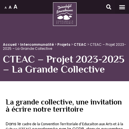
A
A
A
Accueil
Accueil
>
Intercommunalité
>
Projets
>
CTEAC
>
CTEAC – Projet 2023-
2025 – La Grande Collective
CTEAC – Projet 2023-2025
– La Grande Collective
La grande collective, une invitation
à écrire notre territoire
Dans le
cadre de la Convention Territoriale d’Educaiton aux Arts et à la