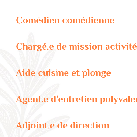
Comédien comédienne
Chargé.e de mission activité 
Aide cuisine et plonge
Agent.e d’entretien polyvale
Adjoint.e de direction