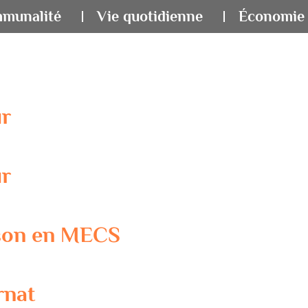
mmunalité
Vie quotidienne
Économie 
ur
ur
ison en MECS
rnat