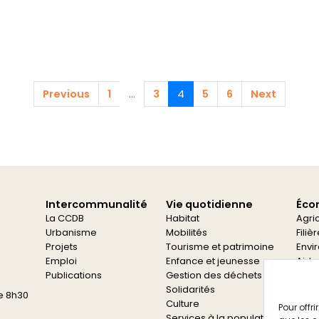
Previous
1
...
3
4
5
6
Next
Intercommunalité
Vie quotidienne
Éco
La CCDB
Habitat
Agri
Urbanisme
Mobilités
Filiè
Projets
Tourisme et patrimoine
Envi
Emploi
Enfance et jeunesse
Aide
Publications
Gestion des déchets
Aide
Solidarités
e 8h30
Culture
Pour offr
Services à la population