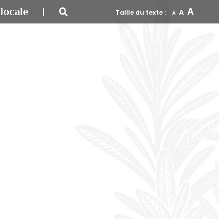
A
locale
A
Taille du texte :
A