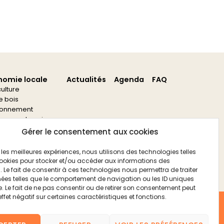
nomie locale
Actualités
Agenda
FAQ
culture
re bois
ronnement
s aux entreprises
s aux associations
Gérer le consentement aux cookies
ir les meilleures expériences, nous utilisons des technologies telles
ookies pour stocker et/ou accéder aux informations des
. Le fait de consentir à ces technologies nous permettra de traiter
ées telles que le comportement de navigation ou les ID uniques
te. Le fait de ne pas consentir ou de retirer son consentement peut
effet négatif sur certaines caractéristiques et fonctions.
FAQ