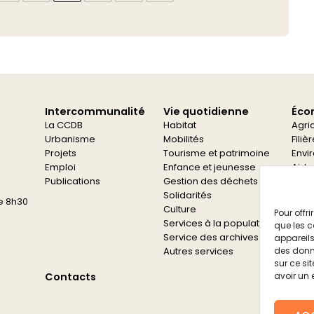
Intercommunalité
Vie quotidienne
Éco
La CCDB
Habitat
Agri
Urbanisme
Mobilités
Filiè
Projets
Tourisme et patrimoine
Envi
Emploi
Enfance et jeunesse
Aide
Publications
Gestion des déchets
Aide
Solidarités
e 8h30
Culture
Pour offr
Services à la population
que les c
Service des archives
appareils
Autres services
des donn
sur ce si
Contacts
avoir un 