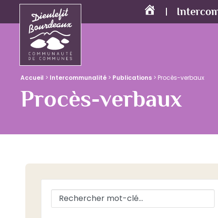
Interco
Accueil
Accueil
>
Intercommunalité
>
Publications
>
Procès-verbaux
Procès-verbaux