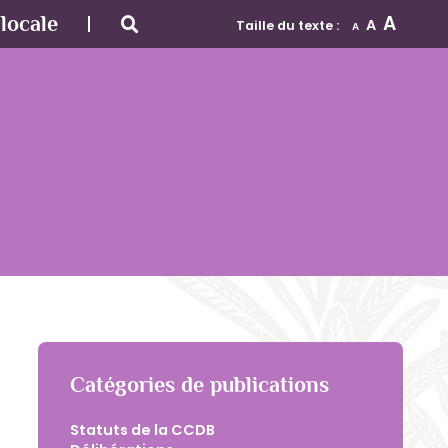
A
locale
A
Taille du texte :
A
Catégories de publications
Statuts de la CCDB